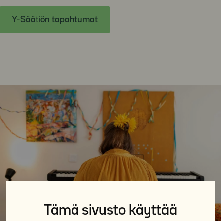
Y-Säätiön tapahtumat
Tämä sivusto käyttää