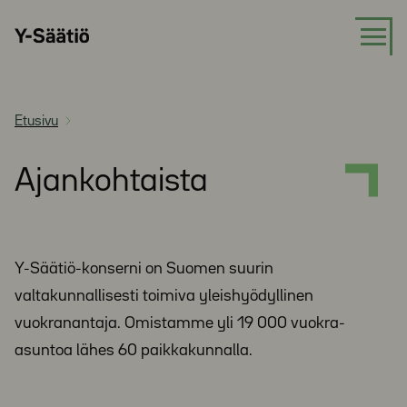
Siirry
Y-
suoraan
Säätiö
sisältöön
Etusivu
Ajankohtaista
Y-Säätiö-konserni on Suomen suurin
valtakunnallisesti toimiva yleishyödyllinen
vuokranantaja. Omistamme yli 19 000 vuokra-
asuntoa lähes 60 paikkakunnalla.