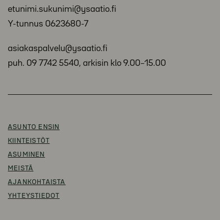
etunimi.sukunimi@ysaatio.fi
Y-tunnus 0623680-7
asiakaspalvelu@ysaatio.fi
puh. 09 7742 5540, arkisin klo 9.00–15.00
ASUNTO ENSIN
KIINTEISTÖT
ASUMINEN
MEISTÄ
AJANKOHTAISTA
YHTEYSTIEDOT