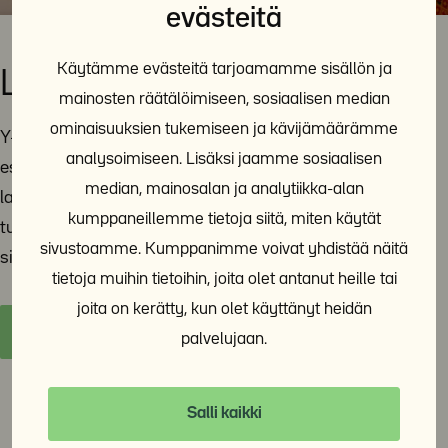
evästeitä
Käytämme evästeitä tarjoamamme sisällön ja
Lausunnot ja vaikuttaminen
mainosten räätälöimiseen, sosiaalisen median
ominaisuuksien tukemiseen ja kävijämäärämme
Y-Säätiö jakaa tietoa ja asiantuntemustaan päättäjille
analysoimiseen. Lisäksi jaamme sosiaalisen
esimerkiksi lausuntojen avulla. Tänne sivulle on koottu
median, mainosalan ja analytiikka-alan
lausuntoja ja muita yhteiskunnallista vaikuttamistyötä
kumppaneillemme tietoja siitä, miten käytät
tukevia materiaaleja. Y-Säätiö on poliittisesti
sivustoamme. Kumppanimme voivat yhdistää näitä
sitoutumaton ja voittoa tavoittelematon toimija.
tietoja muihin tietoihin, joita olet antanut heille tai
joita on kerätty, kun olet käyttänyt heidän
Y-Säätiön lausunnot ja vaikuttaminen
palvelujaan.
Salli kaikki