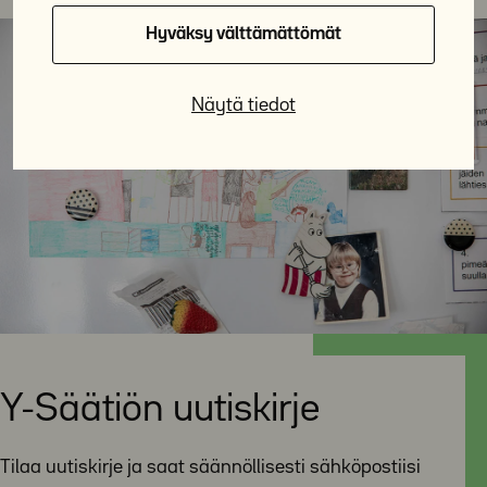
Hyväksy välttämättömät
Näytä tiedot
Y-Säätiön uutiskirje
Tilaa uutiskirje ja saat säännöllisesti sähköpostiisi