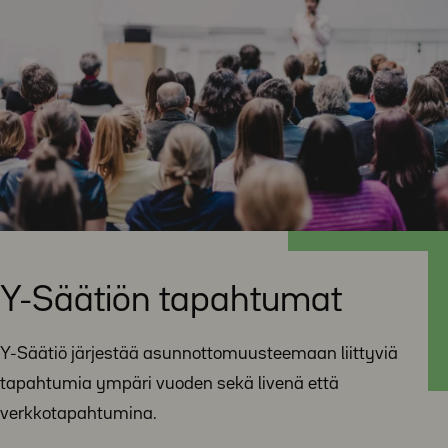
Y-Säätiön tapahtumat
Y-Säätiö järjestää asunnottomuusteemaan liittyviä
tapahtumia ympäri vuoden sekä livenä että
verkkotapahtumina.