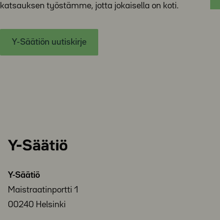
katsauksen työstämme, jotta jokaisella on koti.
Y-Säätiön uutiskirje
Y-
Säätiö
Y-Säätiö
Maistraatinportti 1
00240 Helsinki