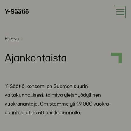
Siirry
Y-
suoraan
Säätiö
sisältöön
Etusivu
Ajankohtaista
Y-Säätiö-konserni on Suomen suurin
valtakunnallisesti toimiva yleishyödyllinen
vuokranantaja. Omistamme yli 19 000 vuokra-
asuntoa lähes 60 paikkakunnalla.