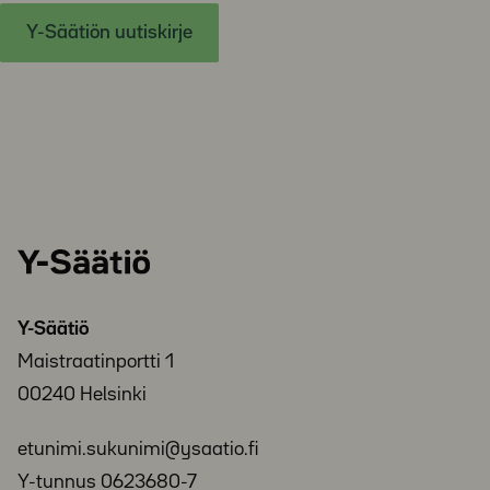
Y-Säätiön uutiskirje
Y-
Säätiö
Y-Säätiö
Maistraatinportti 1
00240 Helsinki
etunimi.sukunimi@ysaatio.fi
Y-tunnus 0623680-7