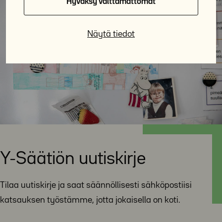
Hyväksy välttämättömät
Näytä tiedot
Y-Säätiön uutiskirje
Tilaa uutiskirje ja saat säännöllisesti sähköpostiisi
katsauksen työstämme, jotta jokaisella on koti.