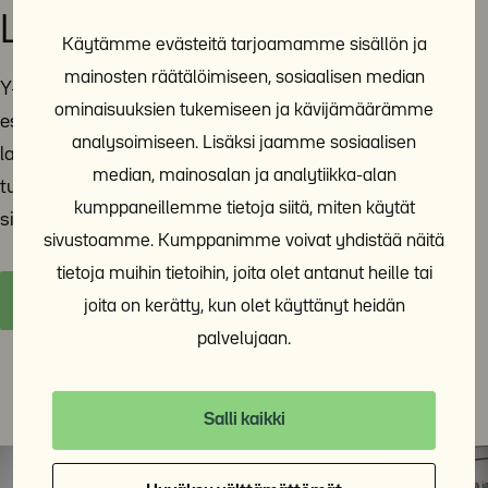
Lausunnot ja vaikuttaminen
Käytämme evästeitä tarjoamamme sisällön ja
mainosten räätälöimiseen, sosiaalisen median
Y-Säätiö jakaa tietoa ja asiantuntemustaan päättäjille
ominaisuuksien tukemiseen ja kävijämäärämme
esimerkiksi lausuntojen avulla. Tänne sivulle on koottu
analysoimiseen. Lisäksi jaamme sosiaalisen
lausuntoja ja muita yhteiskunnallista vaikuttamistyötä
median, mainosalan ja analytiikka-alan
tukevia materiaaleja. Y-Säätiö on poliittisesti
kumppaneillemme tietoja siitä, miten käytät
sitoutumaton ja voittoa tavoittelematon toimija.
sivustoamme. Kumppanimme voivat yhdistää näitä
tietoja muihin tietoihin, joita olet antanut heille tai
Y-Säätiön lausunnot ja vaikuttaminen
joita on kerätty, kun olet käyttänyt heidän
palvelujaan.
Salli kaikki