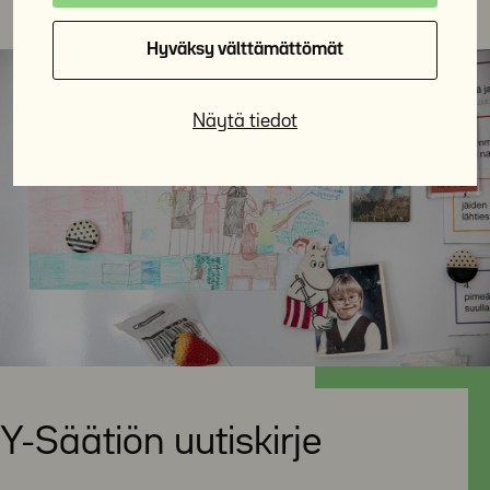
Hyväksy välttämättömät
Näytä tiedot
Y-Säätiön uutiskirje