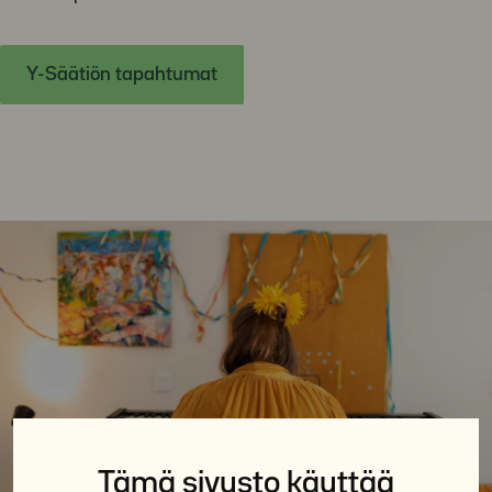
Y-Säätiön tapahtumat
Tämä sivusto käyttää