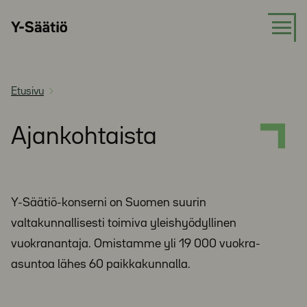
Siirry
Y-
suoraan
Säätiö
sisältöön
Etusivu
Ajankohtaista
Y-Säätiö-konserni on Suomen suurin
valtakunnallisesti toimiva yleishyödyllinen
vuokranantaja. Omistamme yli 19 000 vuokra-
asuntoa lähes 60 paikkakunnalla.