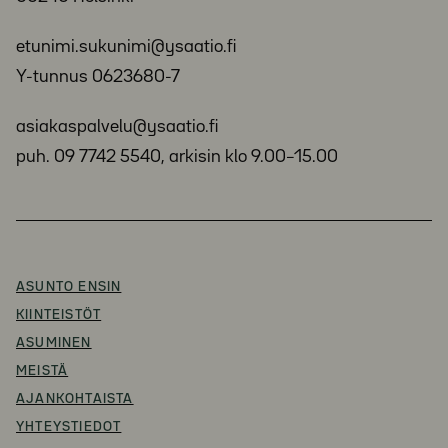
etunimi.sukunimi@ysaatio.fi
Y-tunnus 0623680-7
asiakaspalvelu@ysaatio.fi
puh. 09 7742 5540, arkisin klo 9.00–15.00
ASUNTO ENSIN
KIINTEISTÖT
ASUMINEN
MEISTÄ
AJANKOHTAISTA
YHTEYSTIEDOT