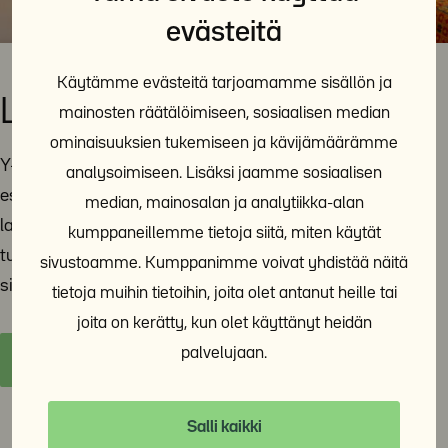
evästeitä
Käytämme evästeitä tarjoamamme sisällön ja
Lausunnot ja vaikuttaminen
mainosten räätälöimiseen, sosiaalisen median
ominaisuuksien tukemiseen ja kävijämäärämme
Y-Säätiö jakaa tietoa ja asiantuntemustaan päättäjille
analysoimiseen. Lisäksi jaamme sosiaalisen
esimerkiksi lausuntojen avulla. Tänne sivulle on koottu
median, mainosalan ja analytiikka-alan
lausuntoja ja muita yhteiskunnallista vaikuttamistyötä
kumppaneillemme tietoja siitä, miten käytät
tukevia materiaaleja. Y-Säätiö on poliittisesti
sivustoamme. Kumppanimme voivat yhdistää näitä
sitoutumaton ja voittoa tavoittelematon toimija.
tietoja muihin tietoihin, joita olet antanut heille tai
joita on kerätty, kun olet käyttänyt heidän
palvelujaan.
Y-Säätiön lausunnot ja vaikuttaminen
Salli kaikki