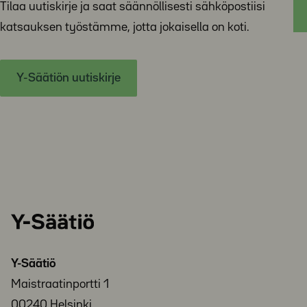
Tilaa uutiskirje ja saat säännöllisesti sähköpostiisi
katsauksen työstämme, jotta jokaisella on koti.
Y-Säätiön uutiskirje
Y-
Säätiö
Y-Säätiö
Maistraatinportti 1
00240 Helsinki