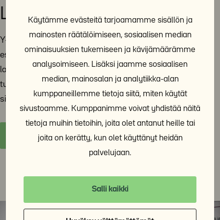
Lausunnot ja vaikuttaminen
Käytämme evästeitä tarjoamamme sisällön ja
mainosten räätälöimiseen, sosiaalisen median
Y-Säätiö jakaa tietoa ja asiantuntemustaan päättäjille
ominaisuuksien tukemiseen ja kävijämäärämme
esimerkiksi lausuntojen avulla. Tänne sivulle on koottu
analysoimiseen. Lisäksi jaamme sosiaalisen
lausuntoja ja muita yhteiskunnallista vaikuttamistyötä
median, mainosalan ja analytiikka-alan
tukevia materiaaleja. Y-Säätiö on poliittisesti
kumppaneillemme tietoja siitä, miten käytät
sitoutumaton ja voittoa tavoittelematon toimija.
sivustoamme. Kumppanimme voivat yhdistää näitä
tietoja muihin tietoihin, joita olet antanut heille tai
Y-Säätiön lausunnot ja vaikuttaminen
joita on kerätty, kun olet käyttänyt heidän
palvelujaan.
Salli kaikki