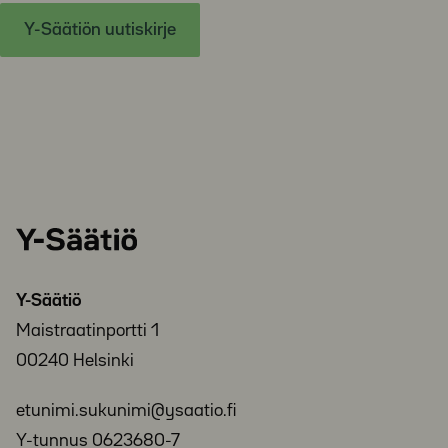
Y-Säätiön uutiskirje
Y-
Säätiö
Y-Säätiö
Maistraatinportti 1
00240 Helsinki
etunimi.sukunimi@ysaatio.fi
Y-tunnus 0623680-7