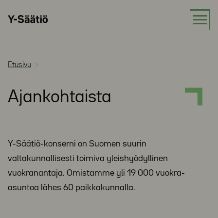
Siirry
Y-
suoraan
Säätiö
sisältöön
Etusivu
Ajankohtaista
Y-Säätiö-konserni on Suomen suurin
valtakunnallisesti toimiva yleishyödyllinen
vuokranantaja. Omistamme yli 19 000 vuokra-
asuntoa lähes 60 paikkakunnalla.