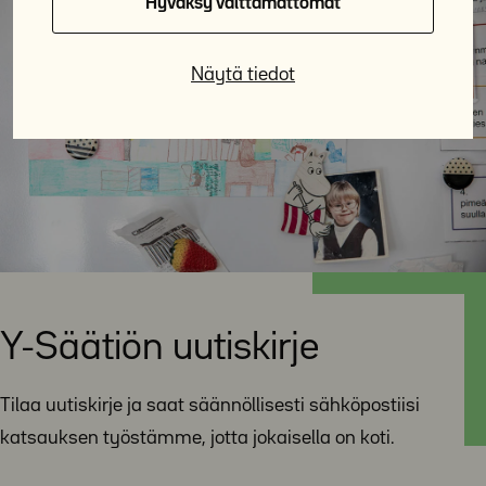
Hyväksy välttämättömät
Näytä tiedot
Y-Säätiön uutiskirje
Tilaa uutiskirje ja saat säännöllisesti sähköpostiisi
katsauksen työstämme, jotta jokaisella on koti.