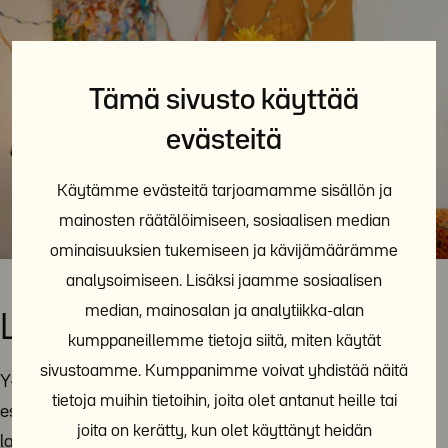
Tämä sivusto käyttää
evästeitä
Käytämme evästeitä tarjoamamme sisällön ja
mainosten räätälöimiseen, sosiaalisen median
ominaisuuksien tukemiseen ja kävijämäärämme
analysoimiseen. Lisäksi jaamme sosiaalisen
median, mainosalan ja analytiikka-alan
Lausunnot ja vaikuttaminen
kumppaneillemme tietoja siitä, miten käytät
sivustoamme. Kumppanimme voivat yhdistää näitä
Y-Säätiö jakaa tietoa ja asiantuntemustaan päättäjille
tietoja muihin tietoihin, joita olet antanut heille tai
esimerkiksi lausuntojen avulla. Tänne sivulle on koottu
joita on kerätty, kun olet käyttänyt heidän
lausuntoja ja muita yhteiskunnallista vaikuttamistyötä