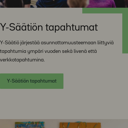
Y-Säätiön tapahtumat
Y-Säätiö järjestää asunnottomuusteemaan liittyviä
tapahtumia ympäri vuoden sekä livenä että
verkkotapahtumina.
Y-Säätiön tapahtumat