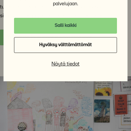
palvelujaan.
tukevia materiaaleja. Y-Säätiö on poliittisesti
sitoutumaton ja voittoa tavoittelematon toimija.
Salli kaikki
Y-Säätiön lausunnot ja vaikuttaminen
Hyväksy välttämättömät
Näytä tiedot