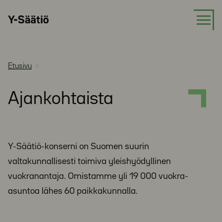
Siirry
Y-
suoraan
Säätiö
sisältöön
Etusivu
Ajankohtaista
Y-Säätiö-konserni on Suomen suurin
valtakunnallisesti toimiva yleishyödyllinen
vuokranantaja. Omistamme yli 19 000 vuokra-
asuntoa lähes 60 paikkakunnalla.