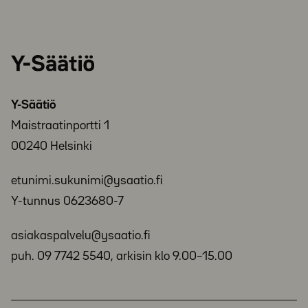
Y-
Säätiö
Y-Säätiö
Maistraatinportti 1
00240 Helsinki
etunimi.sukunimi@ysaatio.fi
Y-tunnus 0623680-7
asiakaspalvelu@ysaatio.fi
puh. 09 7742 5540, arkisin klo 9.00–15.00