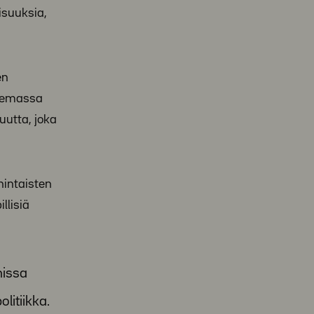
isuuksia,
en
olemassa
uutta, joka
hintaisten
llisiä
nissa
litiikka.