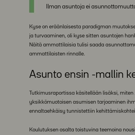
Ilman asuntoja ei asunnottomuutta 
Kyse on eräänlaisesta paradigman muutokse
ja turvaaminen, oli kyse sitten asuntojen h
Näitä ammattilaisia tulisi saada asunnottom
ammattilaisten rinnalle.
Asunto ensin -mallin k
Tutkimusraportissa käsitellään lisäksi, miten
yksikkömuotoisen asumisen tarjoaminen ihmisi
ennaltaehkäisy tunnistettiin kehittämiskohtei
Koulutuksen osalta toistuvina teemoina nousiv