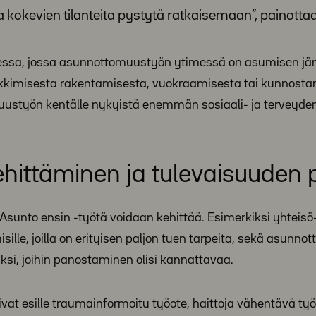
kokevien tilanteita pystytä ratkaisemaan”, painottaa
ssa, jossa asunnottomuustyön ytimessä on asumisen jä
ankkimisesta rakentamisesta, vuokraamisesta tai kunnosta
uustyön kentälle nykyistä enemmän sosiaali- ja terveyde
ehittäminen ja tulevaisuuden 
 Asunto ensin -työtä voidaan kehittää. Esimerkiksi yhteisö-
lle, joilla on erityisen paljon tuen tarpeita, sekä asunn
ksi, joihin panostaminen olisi kannattavaa.
at esille traumainformoitu työote, haittoja vähentävä työ