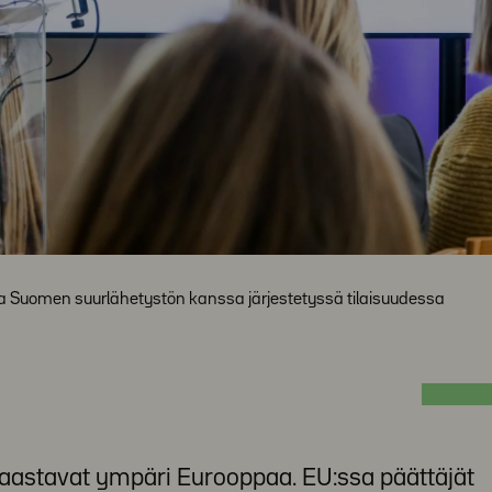
issa Suomen suurlähetystön kanssa järjestetyssä tilaisuudessa
haastavat ympäri Eurooppaa. EU:ssa päättäjät