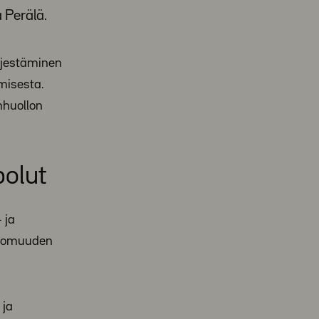
 Perälä.
rjestäminen
misesta.
nhuollon
polut
 ja
ottomuuden
 ja