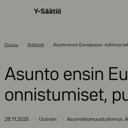
Siirry
Y-
suoraan
Säätiö
sisältöön
Etusivu
Artikkelit
Asunto ensin Euroopassa -tutkimus selvi
Asunto ensin Eu
onnistumiset, pu
28.11.2025
Uutinen
Asunnottomuustutkimus, A