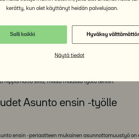
 tukea arvostettiin”, kuvailee tutkimuksen tehnyt Y-
kerätty, kun olet käyttänyt heidän palvelujaan.
aamista käännekohtana, joka, ei ainoastaan päätä asunn
Salli kaikki
Hyväksy välttämättö
in elämän haasteita.”
Näytä tiedot
n keskeisten periaatteiden merkitys vaikuttavalle asunnott
uki, haittoja vähentävä työote sekä aktiivinen vapaaehtoi
 riippumatta siitä, missä maassa työtä tehtiin.
udet Asunto ensin -työlle
Asunto ensin -periaatteen mukainen asunnottomuustyö on 