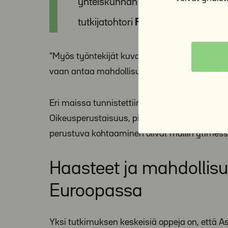
yhteiskunnan jäsenyyteen ja saatua
tutkijatohtori
Riikka Perälä.
”Myös työntekijät kuvasivat oman asunnon s
vaan antaa mahdollisuuden ratkaista muitak
Eri maissa tunnistettiin Asunto ensin -malli
Oikeusperustaisuus, pitkäaikainen joustava t
perustuva kohtaaminen olivat mallin ytimessä
Haasteet ja mahdollisu
Euroopassa
Yksi tutkimuksen keskeisiä oppeja on, että 