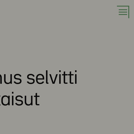
s selvitti
kaisut