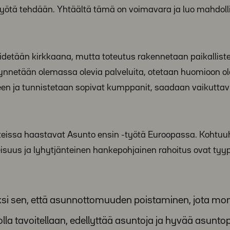
työtä tehdään. Yhtäältä tämä on voimavara ja luo mahdoll
pidetään kirkkaana, mutta toteutus rakennetaan paikallist
dynnetään olemassa olevia palveluita, otetaan huomioon 
en ja tunnistetaan sopivat kumppanit, saadaan vaikuttav
nteissa haastavat Asunto ensin -työtä Euroopassa. Kohtuu
eisuus ja lyhytjänteinen hankepohjainen rahoitus ovat tyypi
ksi sen, että asunnottomuuden poistaminen, jota mo
 tavoitellaan, edellyttää asuntoja ja hyvää asuntopo