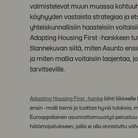
valmistelevat muun muassa kohtuuh
köyhyyden vastaista strategiaa ja etsi
yhteiskunnallisiin haasteisiin voitai
Adapting Housing First -hankkeen tu
tilannekuvan siitä, miten Asunto ensi
ja miten mallia voitaisiin laajentaa, jo
tarvitseville.
Adapting Housing First -hanke
lähti liikkee
ensin -malli toimii ja tuottaa hyviä tuloksia, 
Eurooppalainen asunnottomuustyö perustuu edel
hätämajoitukseen, joilla ei olla onnistuttu