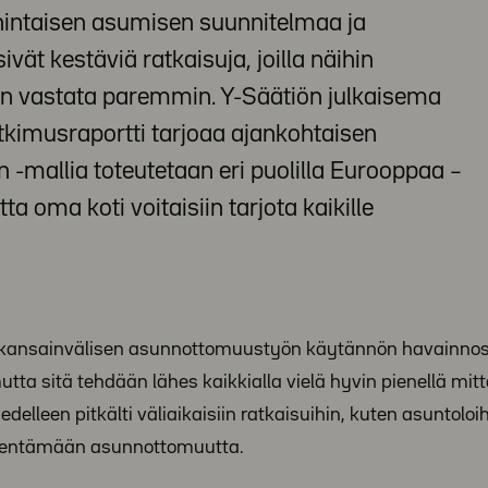
intaisen asumisen suunnitelmaa ja
vät kestäviä ratkaisuja, joilla näihin
siin vastata paremmin. Y-Säätiön julkaisema
tkimusraportti tarjoaa ajankohtaisen
n -mallia toteutetaan eri puolilla Eurooppaa –
tta oma koti voitaisiin tarjota kaikille
lle kansainvälisen asunnottomuustyön käytännön havainnos
mutta sitä tehdään lähes kaikkialla vielä hyvin pienellä mit
leen pitkälti väliaikaisiin ratkaisuihin, kuten asuntoloih
 vähentämään asunnottomuutta.