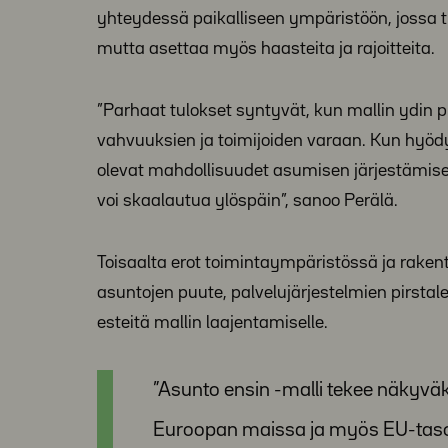
yhteydessä paikalliseen ympäristöön, jossa 
mutta asettaa myös haasteita ja rajoitteita.
”Parhaat tulokset syntyvät, kun mallin ydin 
vahvuuksien ja toimijoiden varaan. Kun hyö
olevat mahdollisuudet asumisen järjestämise
voi skaalautua ylöspäin”, sanoo Perälä.
Toisaalta erot toimintaympäristössä ja rake
asuntojen puute, palvelujärjestelmien pirstal
esteitä mallin laajentamiselle.
”Asunto ensin -malli tekee näkyvä
Euroopan maissa ja myös EU-tasolla