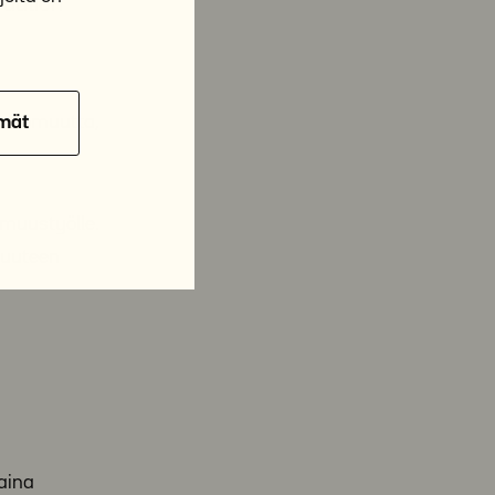
Säätiön
ottomuutta,
mät
omuustyölle.
suuteen
aina