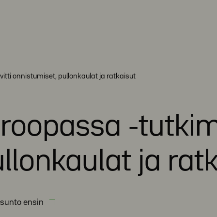
tti onnistumiset, pullonkaulat ja ratkaisut
roopassa -tutkimu
llonkaulat ja rat
sunto ensin