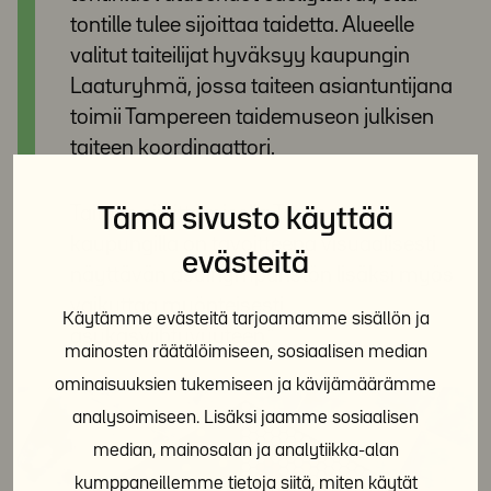
tontille tulee sijoittaa taidetta. Alueelle
valitut taiteilijat hyväksyy kaupungin
Laaturyhmä, jossa taiteen asiantuntijana
toimii Tampereen taidemuseon julkisen
taiteen koordinaattori.
Taiteen sijoittamisella Tampereen
Tämä sivusto käyttää
kaupungilla on tavoitteena visuaalisesti
evästeitä
näyttävän asuinympäristön lisäksi myös
vaikuttaa myönteisesti
Käytämme evästeitä tarjoamamme sisällön ja
asukasviihtyvyyteen.”
mainosten räätälöimiseen, sosiaalisen median
ominaisuuksien tukemiseen ja kävijämäärämme
analysoimiseen. Lisäksi jaamme sosiaalisen
median, mainosalan ja analytiikka-alan
kumppaneillemme tietoja siitä, miten käytät