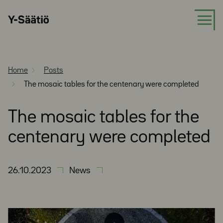
Skip
Y-
to
Säätiö
content
Home
Posts
The mosaic tables for the centenary were completed
The mosaic tables for the
centenary were completed
26.10.2023
News