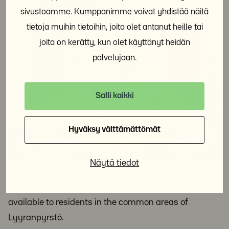
sivustoamme. Kumppanimme voivat yhdistää näitä
tietoja muihin tietoihin, joita olet antanut heille tai
joita on kerätty, kun olet käyttänyt heidän
palvelujaan.
Salli kaikki
Hyväksy välttämättömät
Näytä tiedot
The negotiation table will be used to record residents’
successes in negotiation situations. The table is
available to residents in the common areas of
Lyyranpyrstö.