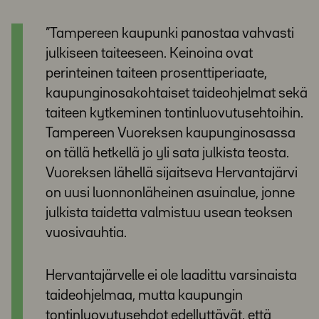
”Tampereen kaupunki panostaa vahvasti
julkiseen taiteeseen. Keinoina ovat
perinteinen taiteen prosenttiperiaate,
kaupunginosakohtaiset taideohjelmat sekä
taiteen kytkeminen tontinluovutusehtoihin.
Tampereen Vuoreksen kaupunginosassa
on tällä hetkellä jo yli sata julkista teosta.
Vuoreksen lähellä sijaitseva Hervantajärvi
on uusi luonnonläheinen asuinalue, jonne
julkista taidetta valmistuu usean teoksen
vuosivauhtia.
Hervantajärvelle ei ole laadittu varsinaista
taideohjelmaa, mutta kaupungin
tontinluovutusehdot edellyttävät, että